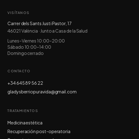
VISÍTANOS
Carrer dels Sants Just i Pastor, 17
46021
València
·
Junto a Casa de la Salud
Lunes–Viernes 10:00–20:00
Sábado 10:00–14:00
Domingo cerrado
CONTACTO
+34 645 89 56 22
gladysberriopuravida@gmail.com
TRATAMIENTOS
Medicina estética
Recuperación post-operatoria