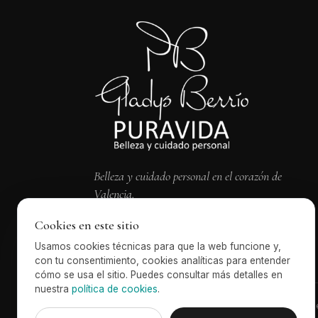
Belleza y cuidado personal en el corazón de
Valencia.
Cookies en este sitio
Usamos cookies técnicas para que la web funcione y,
con tu consentimiento, cookies analíticas para entender
cómo se usa el sitio. Puedes consultar más detalles en
nuestra
política de cookies
.
Centro Sanitario Nº 21956 — autorizado por la Conse
Mapaseo