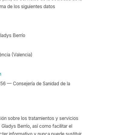
ma de los siguientes datos
ladys Berrío
ència
(
Valencia
)
m
956
— Consejería de Sanidad de la
ión sobre los tratamientos y servicios
Gladys Berrío, así como facilitar el
cter informativo y nunca puede sustituir