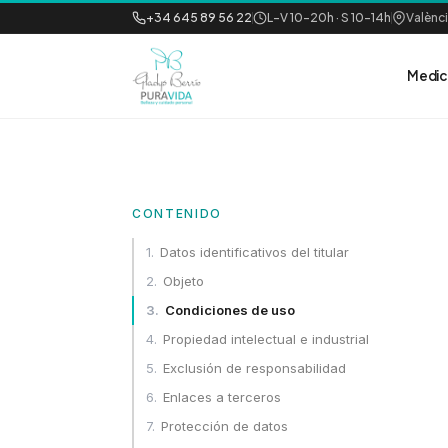
+34 645 89 56 22
L–V 10–20h · S 10–14h
Valènc
Medic
CONTENIDO
1
.
Datos identificativos del titular
2
.
Objeto
3
.
Condiciones de uso
4
.
Propiedad intelectual e industrial
5
.
Exclusión de responsabilidad
6
.
Enlaces a terceros
7
.
Protección de datos