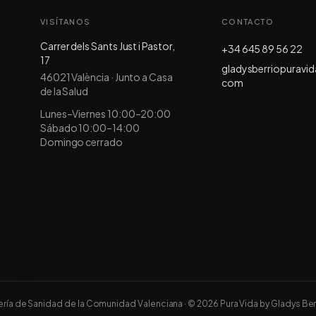
VISÍTANOS
CONTACTO
Carrer dels Sants Just i Pastor,
+34 645 89 56 22
17
gladysberriopuravi
46021
València
·
Junto a Casa
com
de la Salud
Lunes–Viernes 10:00–20:00
Sábado 10:00–14:00
Domingo cerrado
jería de Sanidad de la Comunidad Valenciana
· ©
2026
Pura Vida by Gladys Ber