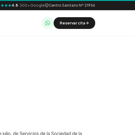
4.8
·
300
+ Google
Centro Sanitario Nº 21956
Reservar cita
julio, de Servicios de la Sociedad de la