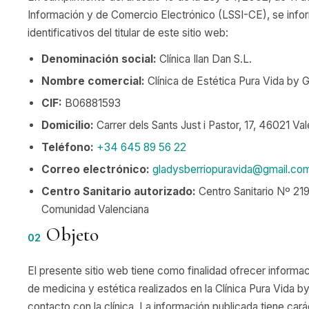
Información y de Comercio Electrónico (LSSI-CE), se infor
identificativos del titular de este sitio web:
Denominación social:
Clínica Ilan Dan S.L.
Nombre comercial:
Clínica de Estética Pura Vida by G
CIF:
B06881593
Domicilio:
Carrer dels Sants Just i Pastor, 17
,
46021
Val
Teléfono:
+34 645 89 56 22
Correo electrónico:
gladysberriopuravida@gmail.co
Centro Sanitario autorizado:
Centro Sanitario Nº 21
Comunidad Valenciana
Objeto
02
El presente sitio web tiene como finalidad ofrecer informac
de medicina y estética realizados en la Clínica Pura Vida by 
contacto con la clínica. La información publicada tiene cará